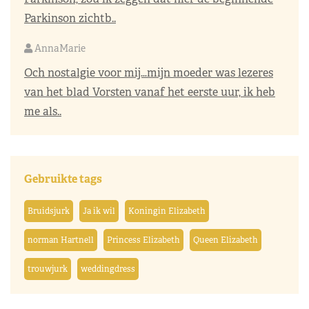
Parkinson zichtb..
AnnaMarie
Och nostalgie voor mij…mijn moeder was lezeres
van het blad Vorsten vanaf het eerste uur, ik heb
me als..
Gebruikte tags
Bruidsjurk
Ja ik wil
Koningin Elizabeth
norman Hartnell
Princess Elizabeth
Queen Elizabeth
trouwjurk
weddingdress