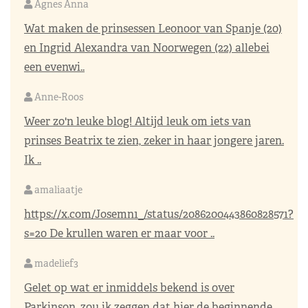
Agnes Anna
Wat maken de prinsessen Leonoor van Spanje (20)
en Ingrid Alexandra van Noorwegen (22) allebei
een evenwi..
Anne-Roos
Weer zo'n leuke blog! Altijd leuk om iets van
prinses Beatrix te zien, zeker in haar jongere jaren.
Ik ..
amaliaatje
https://x.com/Josemn1_/status/2086200443860828571?
s=20
De krullen waren er maar voor ..
madelief3
Gelet op wat er inmiddels bekend is over
Parkinson, zou ik zeggen dat hier de beginnende