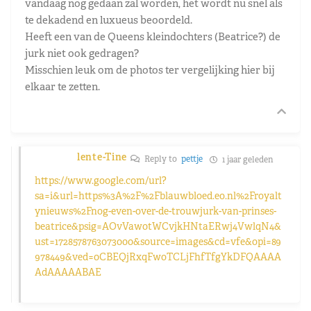
vandaag nog gedaan zal worden, het wordt nu snel als
te dekadend en luxueus beoordeld.
Heeft een van de Queens kleindochters (Beatrice?) de
jurk niet ook gedragen?
Misschien leuk om de photos ter vergelijking hier bij
elkaar te zetten.
lente-Tine
Reply to
pettje
1 jaar geleden
https://www.google.com/url?
sa=i&url=https%3A%2F%2Fblauwbloed.eo.nl%2Froyalt
ynieuws%2Fnog-even-over-de-trouwjurk-van-prinses-
beatrice&psig=AOvVaw0tWCvjkHNtaERwj4VwlqN4&
ust=1728578763073000&source=images&cd=vfe&opi=89
978449&ved=0CBEQjRxqFwoTCLjFhfTfgYkDFQAAAA
AdAAAAABAE