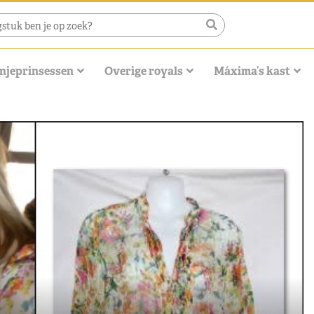
njeprinsessen
Overige royals
Máxima’s kast