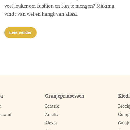
veel leuker om fashion en fun te mengen? Máxima
vindt van wel en hangt van alles…
Lees verder
ma
Oranjeprinsessen
Kled
n
Beatrix
Broek
 maand
Amalia
Compl
Alexia
Galaj