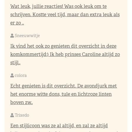
Wat leuk, jullie reacties! Was ook leuk om te
schrijven. Kostte veel tijd, maar dan extra leuk als
er zo ..
Sneeuwwitje
Ik vind het ook zo genieten dit overzicht in deze
komkommertijd:) Ik heb prinses Caroline altijd zo
stijl..
colora
Echt genieten is dit overzicht. De avondjurk met
het enorme witte dons, tule en lichtroze linten
boven zw..
Trixedo
Een stijlicoon was ze al altijd, en zal ze altijd