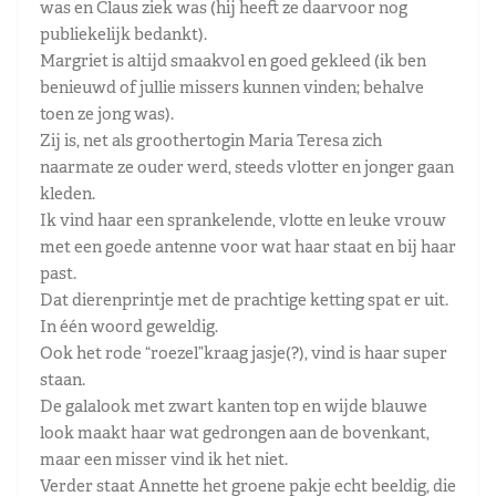
was en Claus ziek was (hij heeft ze daarvoor nog
publiekelijk bedankt).
Margriet is altijd smaakvol en goed gekleed (ik ben
benieuwd of jullie missers kunnen vinden; behalve
toen ze jong was).
Zij is, net als groothertogin Maria Teresa zich
naarmate ze ouder werd, steeds vlotter en jonger gaan
kleden.
Ik vind haar een sprankelende, vlotte en leuke vrouw
met een goede antenne voor wat haar staat en bij haar
past.
Dat dierenprintje met de prachtige ketting spat er uit.
In één woord geweldig.
Ook het rode “roezel”kraag jasje(?), vind is haar super
staan.
De galalook met zwart kanten top en wijde blauwe
look maakt haar wat gedrongen aan de bovenkant,
maar een misser vind ik het niet.
Verder staat Annette het groene pakje echt beeldig, die