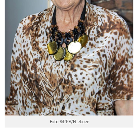
Foto ©PPE/Nieboer