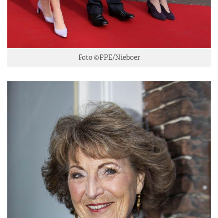
Foto ©PPE/Nieboer