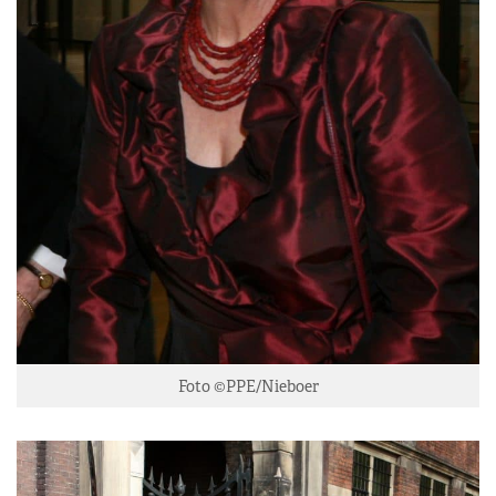
Foto ©PPE/Nieboer