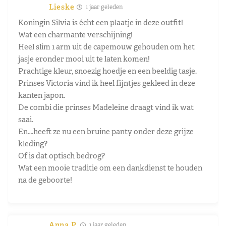
Lieske
1 jaar geleden
Koningin Silvia is écht een plaatje in deze outfit!
Wat een charmante verschijning!
Heel slim 1 arm uit de capemouw gehouden om het
jasje eronder mooi uit te laten komen!
Prachtige kleur, snoezig hoedje en een beeldig tasje.
Prinses Victoria vind ik heel fijntjes gekleed in deze
kanten japon.
De combi die prinses Madeleine draagt vind ik wat
saai.
En….heeft ze nu een bruine panty onder deze grijze
kleding?
Of is dat optisch bedrog?
Wat een mooie traditie om een dankdienst te houden
na de geboorte!
Anna P.
1 jaar geleden