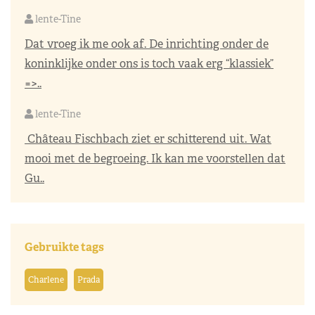
lente-Tine
Dat vroeg ik me ook af. De inrichting onder de
koninklijke onder ons is toch vaak erg “klassiek”
=>..
lente-Tine
Château Fischbach ziet er schitterend uit. Wat
mooi met de begroeing. Ik kan me voorstellen dat
Gu..
Gebruikte tags
Charlene
Prada