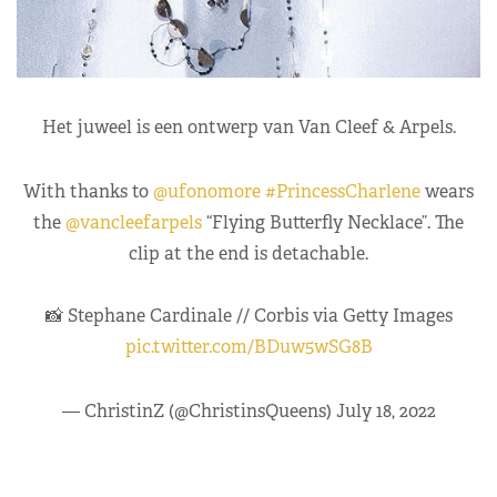
Het juweel is een ontwerp van Van Cleef & Arpels.
With thanks to
@ufonomore
#PrincessCharlene
wears
the
@vancleefarpels
“Flying Butterfly Necklace”. The
clip at the end is detachable.
📸 Stephane Cardinale // Corbis via Getty Images
pic.twitter.com/BDuw5wSG8B
— ChristinZ (@ChristinsQueens)
July 18, 2022