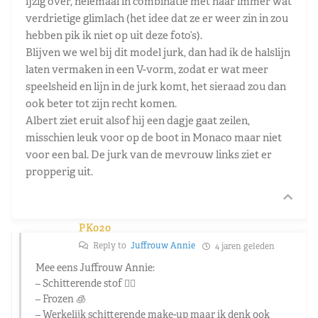
ijzig over, helemaal in combinatie met haar immer wat
verdrietige glimlach (het idee dat ze er weer zin in zou
hebben pik ik niet op uit deze foto’s).
Blijven we wel bij dit model jurk, dan had ik de halslijn
laten vermaken in een V-vorm, zodat er wat meer
speelsheid en lijn in de jurk komt, het sieraad zou dan
ook beter tot zijn recht komen.
Albert ziet eruit alsof hij een dagje gaat zeilen,
misschien leuk voor op de boot in Monaco maar niet
voor een bal. De jurk van de mevrouw links ziet er
propperig uit.
PK020
Reply to
Juffrouw Annie
4 jaren geleden
Mee eens Juffrouw Annie:
– Schitterende stof 👌🏼
– Frozen 🧊
– Werkelijk schitterende make-up maar ik denk ook