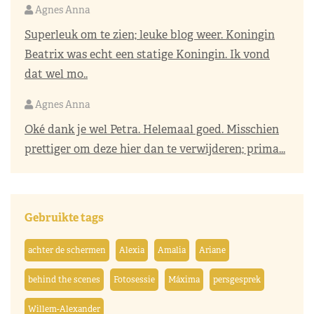
Agnes Anna
Superleuk om te zien; leuke blog weer. Koningin
Beatrix was echt een statige Koningin. Ik vond
dat wel mo..
Agnes Anna
Oké dank je wel Petra. Helemaal goed. Misschien
prettiger om deze hier dan te verwijderen; prima...
Gebruikte tags
achter de schermen
Alexia
Amalia
Ariane
behind the scenes
Fotosessie
Máxima
persgesprek
Willem-Alexander