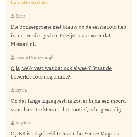
Laatste reacties
Roos
Die donkergroene met blauw op de eerste foto heb
ik niet eerder gezien. Bewijst maar weer dat
Missoni ni..
Josine Droogendijk
O ja, welk vest was dat ook alweer? Staat de
bewerkte foto nog online?..
myria
Oh dat lange zigzagvest, ik zou er bijna een moord
voor doen. De kleuren, het motief, echt geweldig...
IngridK
Op BB is uitgebreid te lezen dat Sverre Magnus