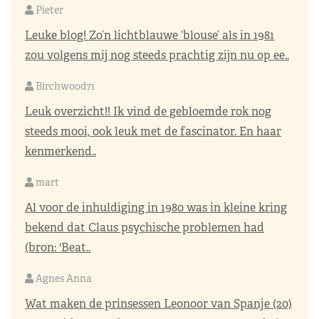
Pieter
Leuke blog! Zo’n lichtblauwe ‘blouse’ als in 1981
zou volgens mij nog steeds prachtig zijn nu op ee..
Birchwood71
Leuk overzicht!! Ik vind de gebloemde rok nog
steeds mooi, ook leuk met de fascinator. En haar
kenmerkend..
mart
Al voor de inhuldiging in 1980 was in kleine kring
bekend dat Claus psychische problemen had
(bron: 'Beat..
Agnes Anna
Wat maken de prinsessen Leonoor van Spanje (20)