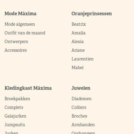
Mode Máxima
Oranjeprinsessen
Mode algemeen
Beatrix
Outfit van de maand
Amalia
Ontwerpers
Alexia
Accessoires
Ariane
Laurentien
Mabel
Kledingkast Máxima
Juwelen
Broekpakken
Diademen
Complets
Colliers
Galajurken
Broches
Jumpsuits
Armbanden
Jurken
Oorhangers