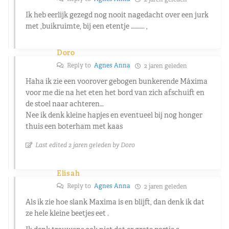
Ik heb eerlijk gezegd nog nooit nagedacht over een jurk
met ,buikruimte, bij een etentje ………. ,
Doro
Reply to
Agnes Anna
2 jaren geleden
Haha ik zie een voorover gebogen bunkerende Máxima
voor me die na het eten het bord van zich afschuift en
de stoel naar achteren…
Nee ik denk kleine hapjes en eventueel bij nog honger
thuis een boterham met kaas
Last edited 2 jaren geleden by Doro
Elisah
Reply to
Agnes Anna
2 jaren geleden
Als ik zie hoe slank Maxima is en blijft, dan denk ik dat
ze hele kleine beetjes eet .