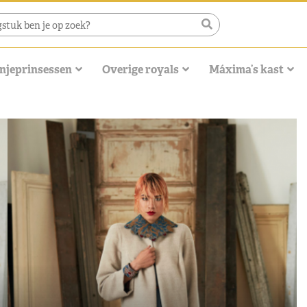
njeprinsessen
Overige royals
Máxima’s kast