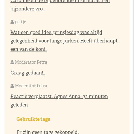
Caroline en de bijbehorende informatie. Een
bijzondere vro..
pettje
Wat een goed idee, prinsjesdag was altijd
gelegenheid voor lange jurken. Heeft überhaupt
een van de koni..
Moderator Petra
Graag gedaan!..
Moderator Petra
Reactie verplaatst:
Agnes Anna
32 minuten
geleden
Gebruikte tags
Er zijn geen tags gekoppeld.