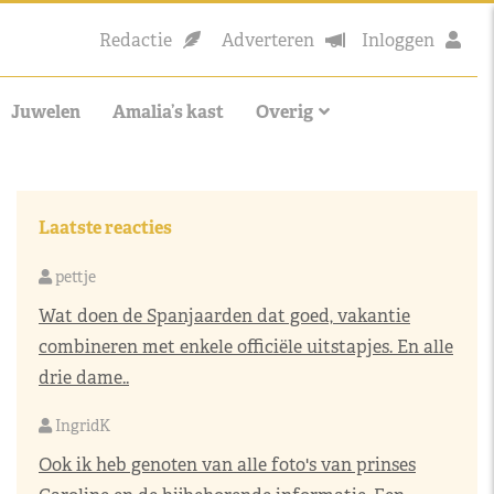
Redactie
Adverteren
Inloggen
Juwelen
Amalia’s kast
Overig
Laatste reacties
pettje
Wat doen de Spanjaarden dat goed, vakantie
combineren met enkele officiële uitstapjes. En alle
drie dame..
IngridK
Ook ik heb genoten van alle foto's van prinses