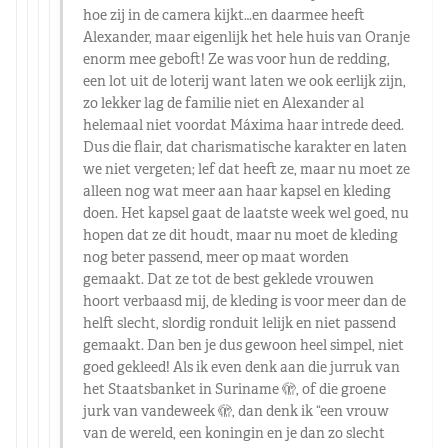
hoe zij in de camera kijkt…en daarmee heeft
Alexander, maar eigenlijk het hele huis van Oranje
enorm mee geboft! Ze was voor hun de redding,
een lot uit de loterij want laten we ook eerlijk zijn,
zo lekker lag de familie niet en Alexander al
helemaal niet voordat Máxima haar intrede deed.
Dus die flair, dat charismatische karakter en laten
we niet vergeten; lef dat heeft ze, maar nu moet ze
alleen nog wat meer aan haar kapsel en kleding
doen. Het kapsel gaat de laatste week wel goed, nu
hopen dat ze dit houdt, maar nu moet de kleding
nog beter passend, meer op maat worden
gemaakt. Dat ze tot de best geklede vrouwen
hoort verbaasd mij, de kleding is voor meer dan de
helft slecht, slordig ronduit lelijk en niet passend
gemaakt. Dan ben je dus gewoon heel simpel, niet
goed gekleed! Als ik even denk aan die jurruk van
het Staatsbanket in Suriname 🫣, of die groene
jurk van vandeweek 🫣, dan denk ik “een vrouw
van de wereld, een koningin en je dan zo slecht