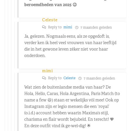
beroemdheden van 2025 😉
Celeste
Reply to
mimi
7 maanden geleden
Ja, gelezen. Nogmaals eens, als ze opgedoft is,
verder ken ik heel veel vrouwen van haar leeftijd
die in het gewone leven zéker niet voor haar
onderdoen.
mimi
Reply to
Celeste
7 maanden geleden
Wat zien de buitenlandse media van haar? De
Hola, Hello, Caras, Hola Argentina, Paris Match (to
name a few 😆) staan er wekelijks vól mee! Ook op
Instagram zijn er legio mensen die een ‘royal’
(o.i.d.) account hebben waarin Maxima’s stijl,
charisma en flair wordt bejubeld. En terecht! 💖
En deze outfit vind ik ge-wel-dig! 🌟