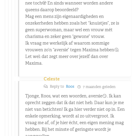
nee toch🫣 En sinds wanneer worden andere
queens daarop beoordeeld?
Mag een mens zijn eigenaardigheden en
onzekerheden hebben zoals het “knuistjes”, ze is
geen superwoman, maar wel een vrouw mét
charisma en zeker geen “gewone” vrouw.
Ik vraag me werkelijk af waarom sommige
vrouwen zo’n “aversie” tegen Maxima hebben🤔
Let wel: dat zegt meer over jezelf dan over
Maxima.
Celeste
Reply to
Roos
7 maanden geleden
Tjonge, Roos, wat een woorden, aversie😏. Ik kan
oprecht zeggen dat ik dat niet heb. Daar kun je me
niet van betichten! Ik ga hier verder niet op in. Een
enkele opmerking, wordt al zo uitvergroot. Ik
vraag me af, of je hier écht, een eigen mening mag
hebben. Bij het minste of geringste wordt je
aangevallen.