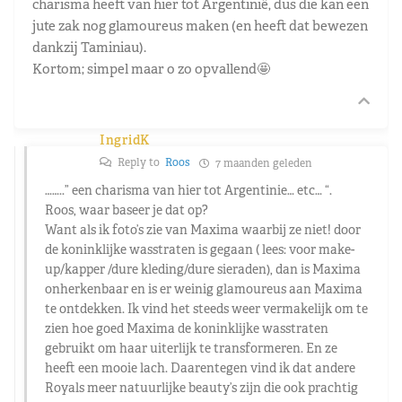
charisma heeft van hier tot Argentinië, dus die kan een
jute zak nog glamoureus maken (en heeft dat bewezen
dankzij Taminiau).
Kortom; simpel maar o zo opvallend🤩
IngridK
Reply to
Roos
7 maanden geleden
……..” een charisma van hier tot Argentinie… etc… “.
Roos, waar baseer je dat op?
Want als ik foto’s zie van Maxima waarbij ze niet! door
de koninklijke wasstraten is gegaan ( lees: voor make-
up/kapper /dure kleding/dure sieraden), dan is Maxima
onherkenbaar en is er weinig glamoureus aan Maxima
te ontdekken. Ik vind het steeds weer vermakelijk om te
zien hoe goed Maxima de koninklijke wasstraten
gebruikt om haar uiterlijk te transformeren. En ze
heeft een mooie lach. Daarentegen vind ik dat andere
Royals meer natuurlijke beauty’s zijn die ook prachtig