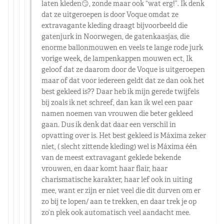
laten kleden😏, zonde maar ook “wat erg!”. Ik denk
dat ze uitgeroepen is door Voque omdat ze
extravagante kleding draagt bijvoorbeeld die
gatenjurk in Noorwegen, de gatenkaasjas, die
enorme ballonmouwen en veels te lange rode jurk
vorige week, de lampenkappen mouwen ect, Ik
geloof dat ze daarom door de Voque is uitgeroepen
maar of dat voor iedereen geldt dat ze dan ook het
best gekleed is?? Daar heb ik mijn gerede twijfels
bij zoals ik net schreef, dan kan ik wel een paar
namen noemen van vrouwen die beter gekleed
gaan. Dus ik denk dat daar een verschil in
opvatting over is. Het best gekleed is Máxima zeker
niet, ( slecht zittende kleding) wel is Máxima één
van de meest extravagant geklede bekende
vrouwen, en daar komt haar flair, haar
charismatische karakter, haar lef ook in uiting
mee, want er zijn er niet veel die dit durven om er
zo bij te lopen/ aan te trekken, en daar trek je op
zo’n plek ook automatisch veel aandacht mee.