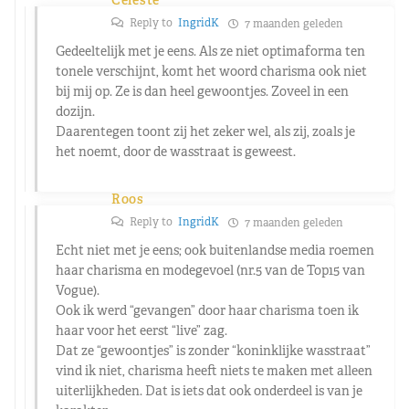
Reply to
IngridK
7 maanden geleden
Gedeeltelijk met je eens. Als ze niet optimaforma ten
tonele verschijnt, komt het woord charisma ook niet
bij mij op. Ze is dan heel gewoontjes. Zoveel in een
dozijn.
Daarentegen toont zij het zeker wel, als zij, zoals je
het noemt, door de wasstraat is geweest.
Roos
Reply to
IngridK
7 maanden geleden
Echt niet met je eens; ook buitenlandse media roemen
haar charisma en modegevoel (nr.5 van de Top15 van
Vogue).
Ook ik werd “gevangen” door haar charisma toen ik
haar voor het eerst “live” zag.
Dat ze “gewoontjes” is zonder “koninklijke wasstraat”
vind ik niet, charisma heeft niets te maken met alleen
uiterlijkheden. Dat is iets dat ook onderdeel is van je