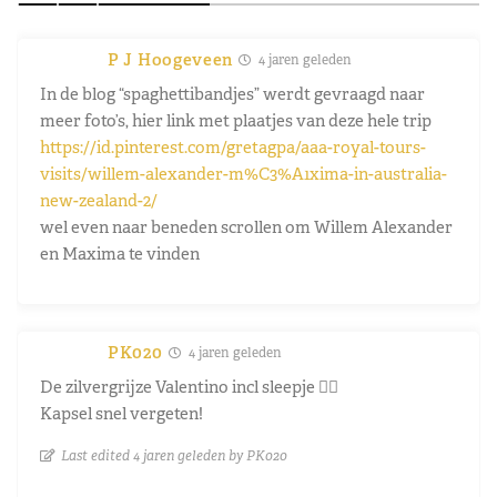
P J Hoogeveen
4 jaren geleden
In de blog “spaghettibandjes” werdt gevraagd naar
meer foto’s, hier link met plaatjes van deze hele trip
https://id.pinterest.com/gretagpa/aaa-royal-tours-
visits/willem-alexander-m%C3%A1xima-in-australia-
new-zealand-2/
wel even naar beneden scrollen om Willem Alexander
en Maxima te vinden
PK020
4 jaren geleden
De zilvergrijze Valentino incl sleepje 👌🏼
Kapsel snel vergeten!
Last edited 4 jaren geleden by PK020