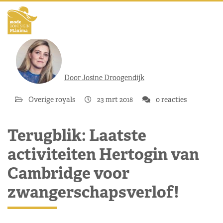
Door Josine Droogendijk
Overige royals
23 mrt 2018
0 reacties
Terugblik: Laatste
activiteiten Hertogin van
Cambridge voor
zwangerschapsverlof!