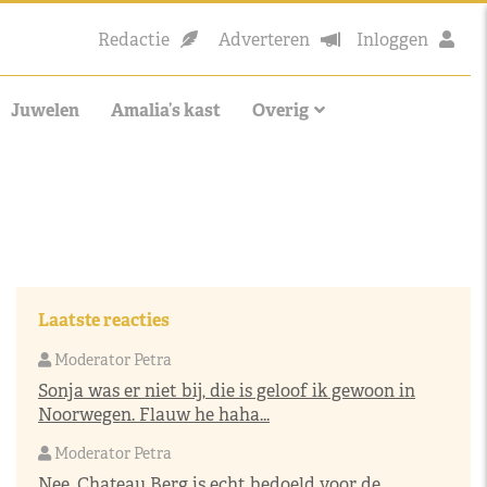
Redactie
Adverteren
Inloggen
Juwelen
Amalia’s kast
Overig
Laatste reacties
Moderator Petra
Sonja was er niet bij, die is geloof ik gewoon in
Noorwegen. Flauw he haha...
Moderator Petra
Nee, Chateau Berg is echt bedoeld voor de