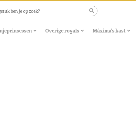
njeprinsessen
Overige royals
Máxima’s kast