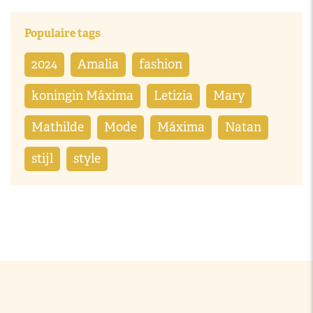
Populaire tags
2024
Amalia
fashion
koningin Máxima
Letizia
Mary
Mathilde
Mode
Máxima
Natan
stijl
style