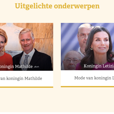
Uitgelichte onderwerpen
Koningin Letizi
oningin Mathilde
Mode van koningin L
an koningin Mathilde