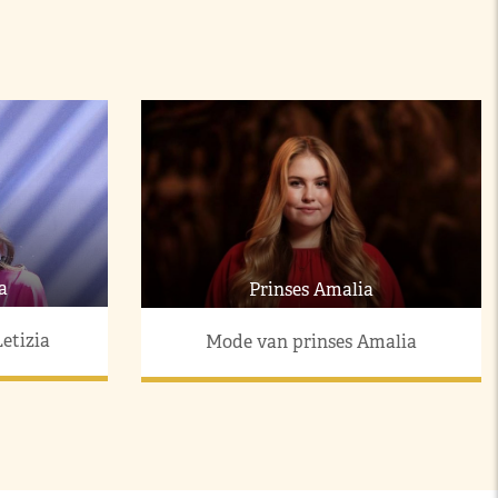
a
Prinses Amalia
etizia
Mode van prinses Amalia