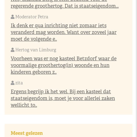
regerende groothertog. Dat is staatseigendom...
Moderator Petra
Ik denk er qua inrichting niet zomaar iets
veranderd mag worden. Want over zoveel jaar
moet de volgende e..
Hertog van Limburg
Voorheen was er nog kasteel Betzdorf waar de
voormalige groothertog(in) woonde en hun
kinderen geboren z..
zita
Ergens begrijp ik het wel. Bij een kasteel dat
staatseigendom is, moet je voor allerlei zaken
wellicht to..
Meest gelezen