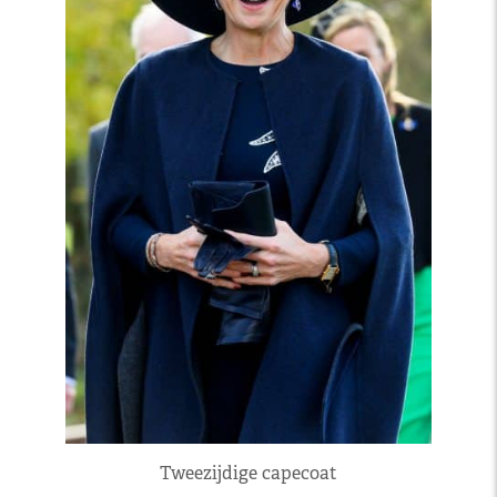
Tweezijdige capecoat