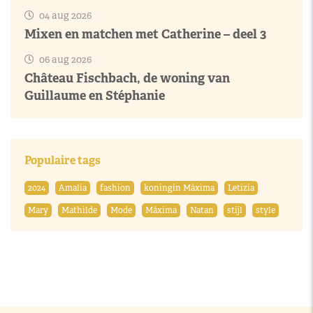
04 aug 2026
Mixen en matchen met Catherine – deel 3
06 aug 2026
Château Fischbach, de woning van
Guillaume en Stéphanie
Populaire tags
2024
Amalia
fashion
koningin Máxima
Letizia
Mary
Mathilde
Mode
Máxima
Natan
stijl
style