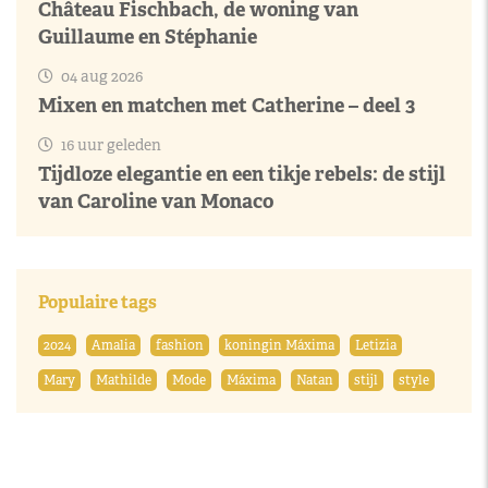
Château Fischbach, de woning van
Guillaume en Stéphanie
04 aug 2026
Mixen en matchen met Catherine – deel 3
16 uur geleden
Tijdloze elegantie en een tikje rebels: de stijl
van Caroline van Monaco
Populaire tags
2024
Amalia
fashion
koningin Máxima
Letizia
Mary
Mathilde
Mode
Máxima
Natan
stijl
style