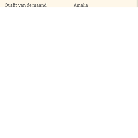
Outfit van de maand
Amalia
Ontwerpers
Alexia
Accessoires
Ariane
Laurentien
Mabel
Kledingkast Máxima
Juwelen
Broekpakken
Diademen
Complets
Colliers
Galajurken
Broches
Jumpsuits
Armbanden
Jurken
Oorhangers
Mantels
Parures
Sets met broek
Sets met rok