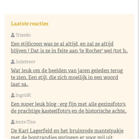
Laatste reacties
Trixedo
Een stijlicoon was ze al altijd, en zal ze altijd
blijven ! Dat is ze in feite aan 'le Rocher' wel (tot h..
Juliette07
Wat leuk om de beelden van jaren geleden terug
te zien. Een stijl, die zich moeilijk in een woord
laat sa..
IngridK
Een super leuk blog ; erg fijn met alle gezinsfoto's,
de prachtige kasteelfoto's en de historische achte..
lente-Tine
De Karl Lagerfeld en het bruinrode mantelpakje
met de bontrandjes springen er voor mij uit.