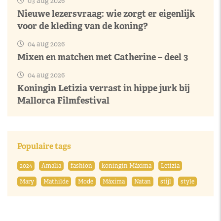
03 aug 2026
Nieuwe lezersvraag: wie zorgt er eigenlijk
voor de kleding van de koning?
04 aug 2026
Mixen en matchen met Catherine – deel 3
04 aug 2026
Koningin Letizia verrast in hippe jurk bij
Mallorca Filmfestival
Populaire tags
2024
Amalia
fashion
koningin Máxima
Letizia
Mary
Mathilde
Mode
Máxima
Natan
stijl
style