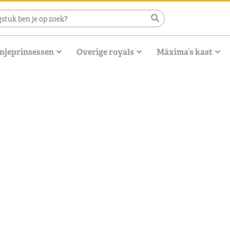
njeprinsessen
Overige royals
Máxima’s kast