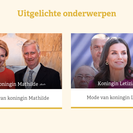
Uitgelichte onderwerpen
Koningin Letizi
oningin Mathilde
Mode van koningin L
an koningin Mathilde