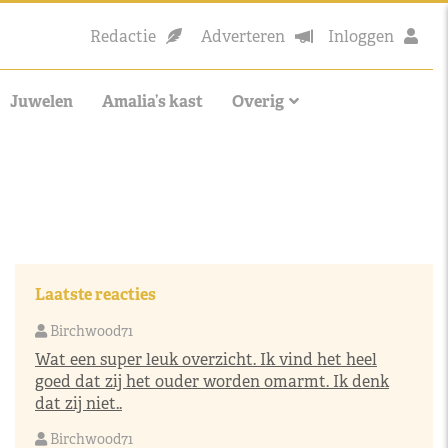
Redactie
Adverteren
Inloggen
Juwelen
Amalia’s kast
Overig
Laatste reacties
Birchwood71
Wat een super leuk overzicht. Ik vind het heel
goed dat zij het ouder worden omarmt. Ik denk
dat zij niet..
Birchwood71