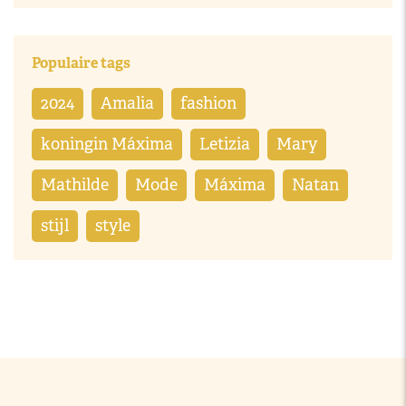
Populaire tags
2024
Amalia
fashion
koningin Máxima
Letizia
Mary
Mathilde
Mode
Máxima
Natan
stijl
style