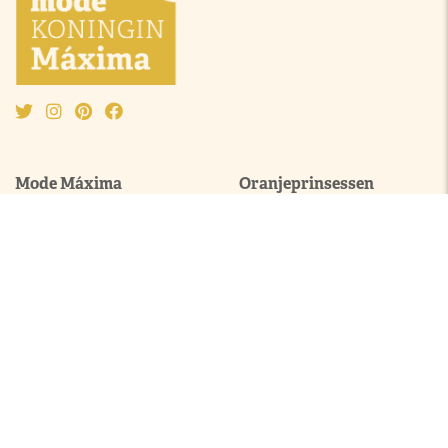
Mode Máxima
Oranjeprinsessen
Mode algemeen
Beatrix
Outfit van de maand
Amalia
Ontwerpers
Alexia
Accessoires
Ariane
Laurentien
Mabel
Kledingkast Máxima
Juwelen