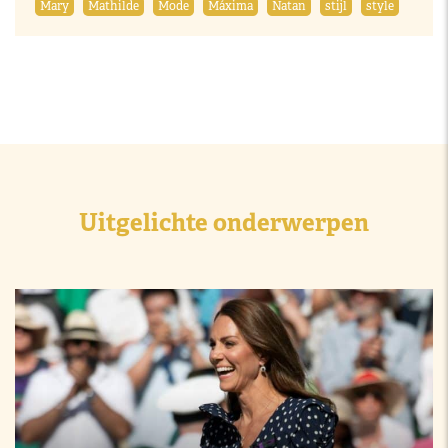
Mary
Mathilde
Mode
Máxima
Natan
stijl
style
Uitgelichte onderwerpen