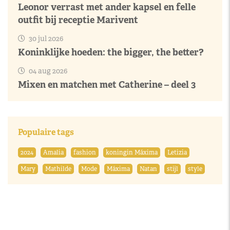
Leonor verrast met ander kapsel en felle
outfit bij receptie Marivent
30 jul 2026
Koninklijke hoeden: the bigger, the better?
04 aug 2026
Mixen en matchen met Catherine – deel 3
Populaire tags
2024
Amalia
fashion
koningin Máxima
Letizia
Mary
Mathilde
Mode
Máxima
Natan
stijl
style