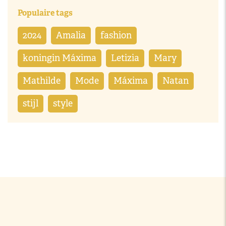
Populaire tags
2024
Amalia
fashion
koningin Máxima
Letizia
Mary
Mathilde
Mode
Máxima
Natan
stijl
style