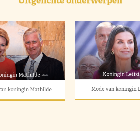
Uitgelichte onderwerpen
Koningin Letizi
oningin Mathilde
Mode van koningin L
an koningin Mathilde