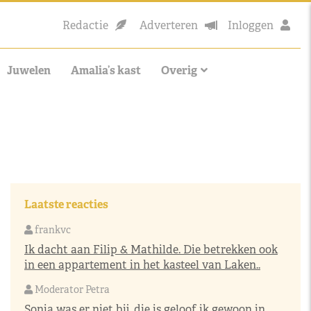
Redactie
Adverteren
Inloggen
Juwelen
Amalia’s kast
Overig
Laatste reacties
frankvc
Ik dacht aan Filip & Mathilde. Die betrekken ook
in een appartement in het kasteel van Laken..
Moderator Petra
Sonja was er niet bij, die is geloof ik gewoon in