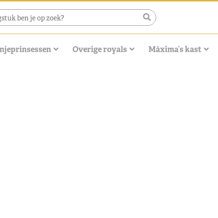
njeprinsessen
Overige royals
Máxima’s kast