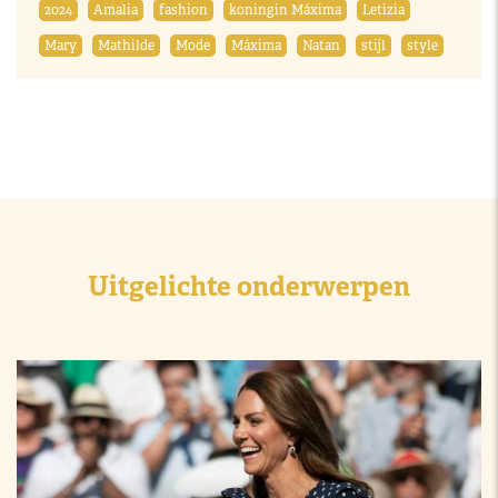
2024
Amalia
fashion
koningin Máxima
Letizia
Mary
Mathilde
Mode
Máxima
Natan
stijl
style
Uitgelichte onderwerpen