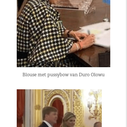
Blouse met pussybow van Duro Olowu