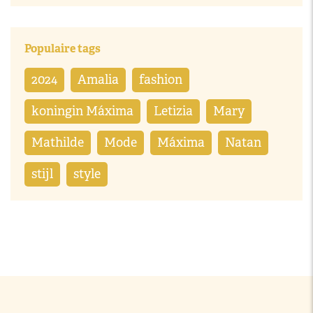
Populaire tags
2024
Amalia
fashion
koningin Máxima
Letizia
Mary
Mathilde
Mode
Máxima
Natan
stijl
style