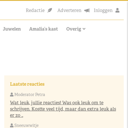
Redactie
Adverteren
Inloggen
Juwelen
Amalia’s kast
Overig
Laatste reacties
Moderator Petra
Wat leuk, jullie reacties! Was ook leuk om te
schrijven. Kostte veel tijd, maar dan extra leuk als
er zo ..
Sneeuwwitje