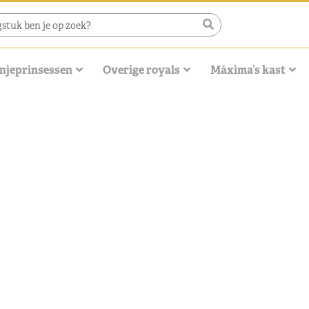
njeprinsessen
Overige royals
Máxima’s kast