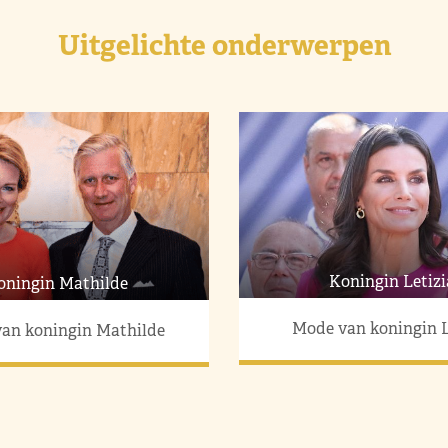
Uitgelichte onderwerpen
Koningin Letizi
oningin Mathilde
Mode van koningin L
an koningin Mathilde