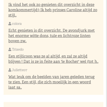
Ik vind het ook zo genieten dit overzicht in deze
komkommertijd:) Ik heb prinses Caroline altijd zo
stijl..
colora
Echt genieten is dit overzicht. De avondjurk met
het enorme witte dons, tule en lichtroze linten
boven zw..
Trixedo
Een stijlicoon was ze al altijd, en zal ze altijd
blijven ! Dat is ze in feite aan 'le Rocher' wel (tot h..
Juliette07
Wat leuk om de beelden van jaren geleden terug
te zien. Een stijl, die zich moeilijk in een woord
laat sa..