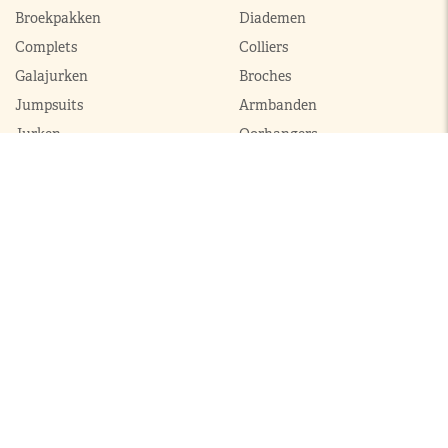
Broekpakken
Diademen
Complets
Colliers
Galajurken
Broches
Jumpsuits
Armbanden
Jurken
Oorhangers
Mantels
Parures
Sets met broek
Sets met rok
ModekoninginMaxima.nl
|
Boeken
|
Over ons
|
Contact