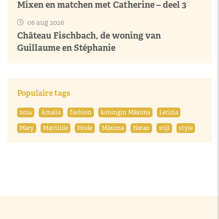
Mixen en matchen met Catherine – deel 3
06 aug 2026
Château Fischbach, de woning van
Guillaume en Stéphanie
Populaire tags
2024
Amalia
fashion
koningin Máxima
Letizia
Mary
Mathilde
Mode
Máxima
Natan
stijl
style