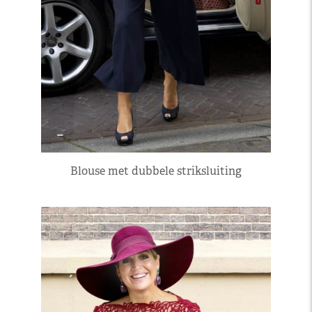
Blouse met dubbele striksluiting