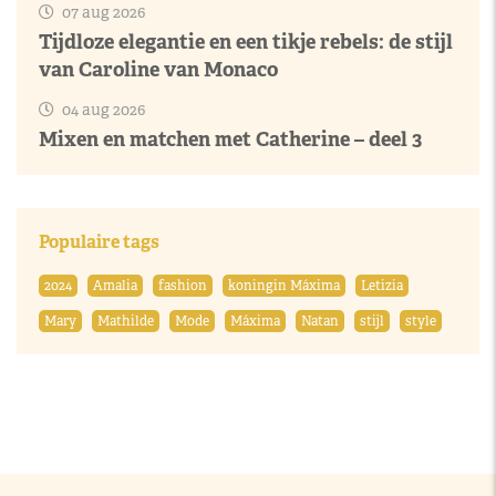
07 aug 2026
Tijdloze elegantie en een tikje rebels: de stijl
van Caroline van Monaco
04 aug 2026
Mixen en matchen met Catherine – deel 3
Populaire tags
2024
Amalia
fashion
koningin Máxima
Letizia
Mary
Mathilde
Mode
Máxima
Natan
stijl
style