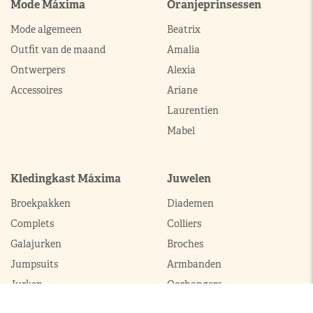
Mode Máxima
Oranjeprinsessen
Mode algemeen
Beatrix
Outfit van de maand
Amalia
Ontwerpers
Alexia
Accessoires
Ariane
Laurentien
Mabel
Kledingkast Máxima
Juwelen
Broekpakken
Diademen
Complets
Colliers
Galajurken
Broches
Jumpsuits
Armbanden
Jurken
Oorhangers
Mantels
Parures