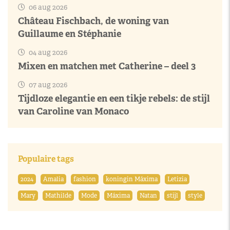
06 aug 2026
Château Fischbach, de woning van
Guillaume en Stéphanie
04 aug 2026
Mixen en matchen met Catherine – deel 3
07 aug 2026
Tijdloze elegantie en een tikje rebels: de stijl
van Caroline van Monaco
Populaire tags
2024
Amalia
fashion
koningin Máxima
Letizia
Mary
Mathilde
Mode
Máxima
Natan
stijl
style