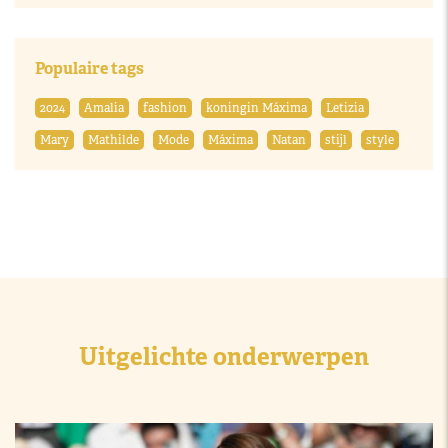
Populaire tags
2024
Amalia
fashion
koningin Máxima
Letizia
Mary
Mathilde
Mode
Máxima
Natan
stijl
style
Uitgelichte onderwerpen