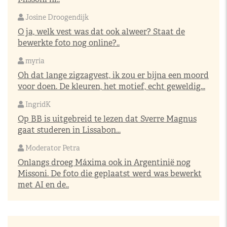
Josine Droogendijk
O ja, welk vest was dat ook alweer? Staat de
bewerkte foto nog online?..
myria
Oh dat lange zigzagvest, ik zou er bijna een moord
voor doen. De kleuren, het motief, echt geweldig...
IngridK
Op BB is uitgebreid te lezen dat Sverre Magnus
gaat studeren in Lissabon...
Moderator Petra
Onlangs droeg Máxima ook in Argentinië nog
Missoni. De foto die geplaatst werd was bewerkt
met AI en de..