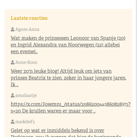
Laatste reacties
Agnes Anna
Wat maken de prinsessen Leonoor van Spanje (20)
en Ingrid Alexandra van Noorwegen (22) allebei
een evenwi..
Anne-Roos
Weer zo'n leuke blog! Altijd leuk om iets van
prinses Beatrix te zien, zeker in haar jongere jaren.
Ik ..
amaliaatje
https://x.com/Josemn1_/status/2086200443860828571?
s=20
De krullen waren er maar voor ..
madelief3
Gelet op wat er inmiddels bekend is over