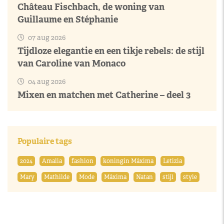
Château Fischbach, de woning van
Guillaume en Stéphanie
07 aug 2026
Tijdloze elegantie en een tikje rebels: de stijl
van Caroline van Monaco
04 aug 2026
Mixen en matchen met Catherine – deel 3
Populaire tags
2024
Amalia
fashion
koningin Máxima
Letizia
Mary
Mathilde
Mode
Máxima
Natan
stijl
style