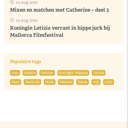
04 aug 2026
Mixen en matchen met Catherine – deel 3
04 aug 2026
Koningin Letizia verrast in hippe jurk bij
Mallorca Filmfestival
Populaire tags
2024
Amalia
fashion
koningin Máxima
Letizia
Mary
Mathilde
Mode
Máxima
Natan
stijl
style