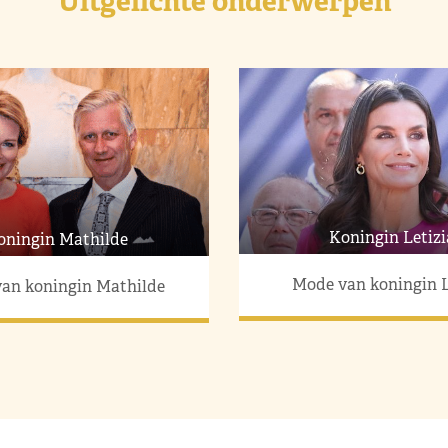
Uitgelichte onderwerpen
Koningin Letizi
oningin Mathilde
Mode van koningin L
an koningin Mathilde