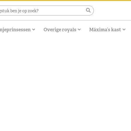
njeprinsessen
Overige royals
Máxima’s kast