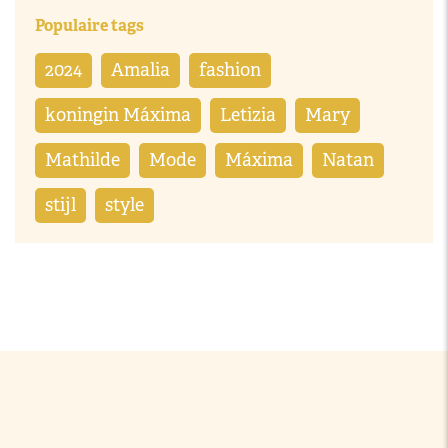
Populaire tags
2024
Amalia
fashion
koningin Máxima
Letizia
Mary
Mathilde
Mode
Máxima
Natan
stijl
style