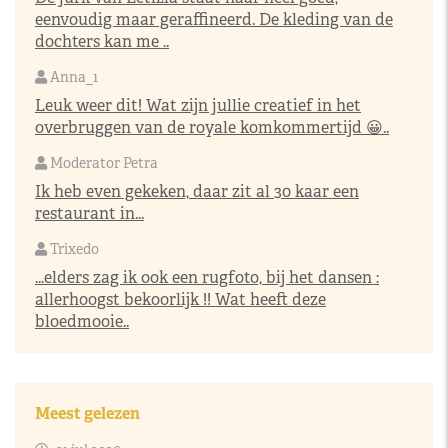
eenvoudig maar geraffineerd. De kleding van de
dochters kan me ..
Anna_1
Leuk weer dit! Wat zijn jullie creatief in het
overbruggen van de royale komkommertijd 😀..
Moderator Petra
Ik heb even gekeken, daar zit al 30 kaar een
restaurant in...
Trixedo
...elders zag ik ook een rugfoto, bij het dansen :
allerhoogst bekoorlijk !! Wat heeft deze
bloedmooie..
Meest gelezen