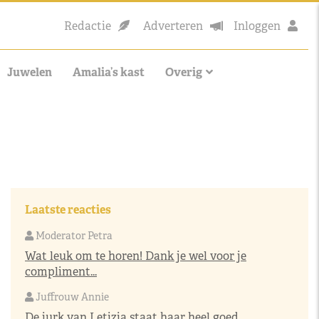
Redactie
Adverteren
Inloggen
Juwelen
Amalia’s kast
Overig
Laatste reacties
Moderator Petra
Wat leuk om te horen! Dank je wel voor je
compliment...
Juffrouw Annie
De jurk van Letizia staat haar heel goed,