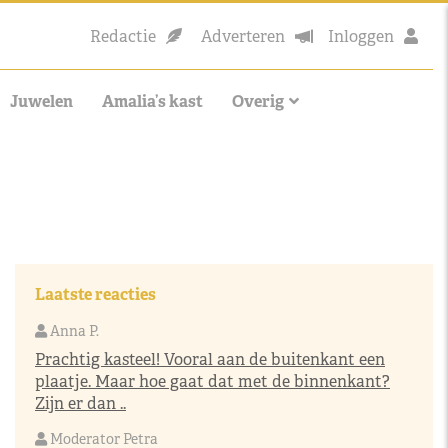
Redactie
Adverteren
Inloggen
Juwelen
Amalia’s kast
Overig
Laatste reacties
Anna P.
Prachtig kasteel! Vooral aan de buitenkant een
plaatje. Maar hoe gaat dat met de binnenkant?
Zijn er dan ..
Moderator Petra