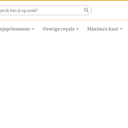
njeprinsessen
Overige royals
Máxima’s kast