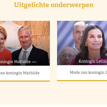
Uitgelichte onderwerpen
Koningin Letizi
oningin Mathilde
Mode van koningin L
an koningin Mathilde