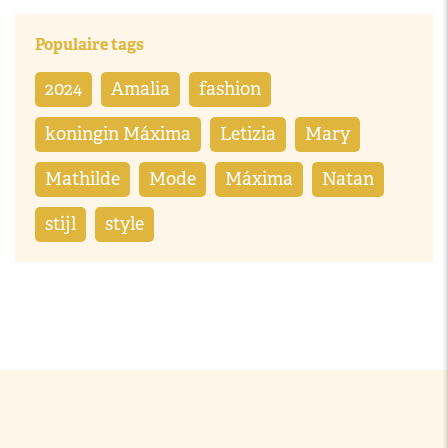
Populaire tags
2024
Amalia
fashion
koningin Máxima
Letizia
Mary
Mathilde
Mode
Máxima
Natan
stijl
style