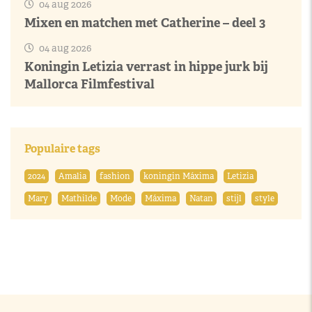
04 aug 2026
Mixen en matchen met Catherine – deel 3
04 aug 2026
Koningin Letizia verrast in hippe jurk bij
Mallorca Filmfestival
Populaire tags
2024
Amalia
fashion
koningin Máxima
Letizia
Mary
Mathilde
Mode
Máxima
Natan
stijl
style