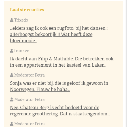
Laatste reacties
Trixedo
...elders zag ik ook een rugfoto, bij het dansen :
allerhoogst bekoorlijk !! Wat heeft deze
bloedmooie..
frankvc
Ik dacht aan Filip & Mathilde. Die betrekken ook
in een appartement in het kasteel van Laken..
Moderator Petra
Sonja was er niet bij, die is geloof ik gewoon in
Noorwegen. Flauw he haha...
Moderator Petra
Nee, Chateau Berg is echt bedoeld voor de
regerende groothertog. Dat is staatseigendom...
Moderator Petra