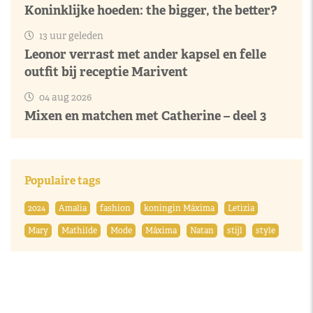
Koninklijke hoeden: the bigger, the better?
13 uur geleden
Leonor verrast met ander kapsel en felle
outfit bij receptie Marivent
04 aug 2026
Mixen en matchen met Catherine – deel 3
Populaire tags
2024
Amalia
fashion
koningin Máxima
Letizia
Mary
Mathilde
Mode
Máxima
Natan
stijl
style