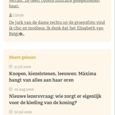
verrast. Ze heeft tijdens militaire gelegenheden
haar..
Linnie
De jurk van de dame rechts op de groepsfoto vind
ik chic en modieus. Ik denk dat het Elisabeth van
Belgi�..
Meest gelezen
31 jul 2026
Knopen, kiezelstenen, leeuwen: Máxima
hangt van alles aan haar oren
03 aug 2026
Nieuwe lezersvraag: wie zorgt er eigenlijk
voor de kleding van de koning?
30 jul 2026