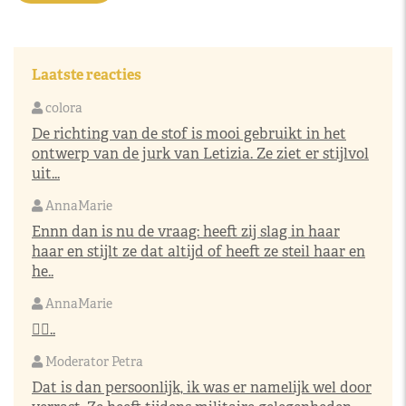
Laatste reacties
colora
De richting van de stof is mooi gebruikt in het
ontwerp van de jurk van Letizia. Ze ziet er stijlvol
uit...
AnnaMarie
Ennn dan is nu de vraag: heeft zij slag in haar
haar en stijlt ze dat altijd of heeft ze steil haar en
he..
AnnaMarie
👌🏼..
Moderator Petra
Dat is dan persoonlijk, ik was er namelijk wel door