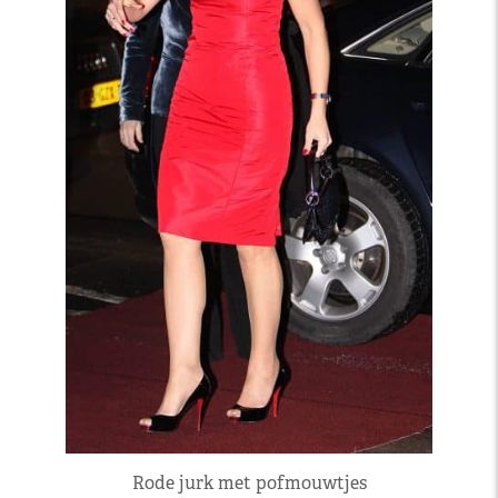
Rode jurk met pofmouwtjes