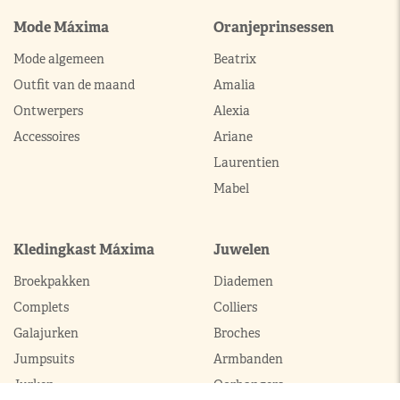
Mode Máxima
Oranjeprinsessen
Mode algemeen
Beatrix
Outfit van de maand
Amalia
Ontwerpers
Alexia
Accessoires
Ariane
Laurentien
Mabel
Kledingkast Máxima
Juwelen
Broekpakken
Diademen
Complets
Colliers
Galajurken
Broches
Jumpsuits
Armbanden
Jurken
Oorhangers