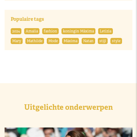
Populaire tags
2024
Amalia
fashion
koningin Máxima
Letizia
Mary
Mathilde
Mode
Máxima
Natan
stijl
style
Uitgelichte onderwerpen