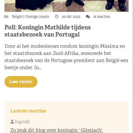
België
Overige royals
26 okt 2023
18 reacties
Poll: Koningin Mathilde tijdens
staatsbezoek van Portugal
Door al het modenieuws rondom koningin Máxima en
het staatsbezoek aan Zuid-Afrika, sneeuwde het
staatsbezoek van de Portugese president aan België een
beetje onder. In…
Lees verder
Laatste reacties
IngridK
Zo leuk dit blog over koningin ' Glimlach'.