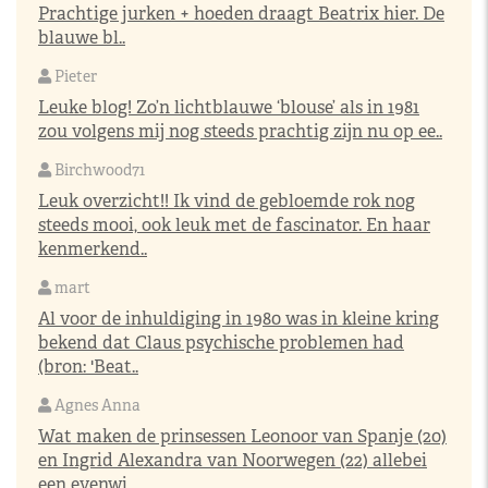
Prachtige jurken + hoeden draagt Beatrix hier. De
blauwe bl..
Pieter
Leuke blog! Zo’n lichtblauwe ‘blouse’ als in 1981
zou volgens mij nog steeds prachtig zijn nu op ee..
Birchwood71
Leuk overzicht!! Ik vind de gebloemde rok nog
steeds mooi, ook leuk met de fascinator. En haar
kenmerkend..
mart
Al voor de inhuldiging in 1980 was in kleine kring
bekend dat Claus psychische problemen had
(bron: 'Beat..
Agnes Anna
Wat maken de prinsessen Leonoor van Spanje (20)
en Ingrid Alexandra van Noorwegen (22) allebei
een evenwi..