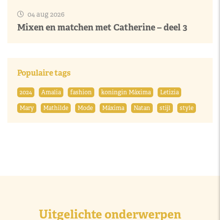
04 aug 2026
Mixen en matchen met Catherine – deel 3
Populaire tags
2024
Amalia
fashion
koningin Máxima
Letizia
Mary
Mathilde
Mode
Máxima
Natan
stijl
style
Uitgelichte onderwerpen