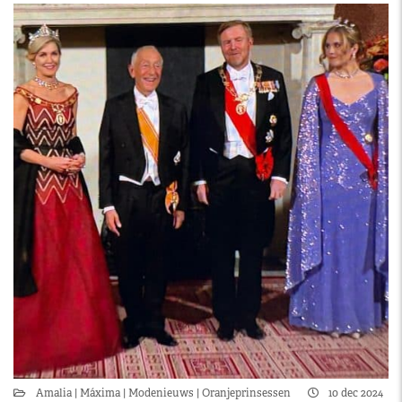
Amalia
Máxima
Modenieuws
Oranjeprinsessen
10 dec 2024