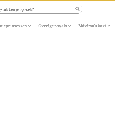
njeprinsessen
Overige royals
Máxima’s kast