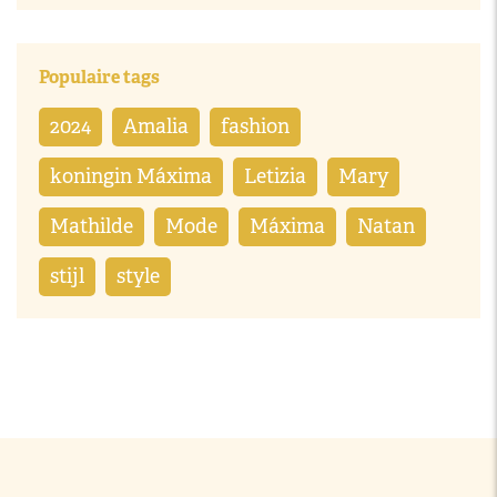
Populaire tags
2024
Amalia
fashion
koningin Máxima
Letizia
Mary
Mathilde
Mode
Máxima
Natan
stijl
style