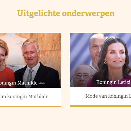
Uitgelichte onderwerpen
Koningin Letizi
oningin Mathilde
Mode van koningin L
an koningin Mathilde