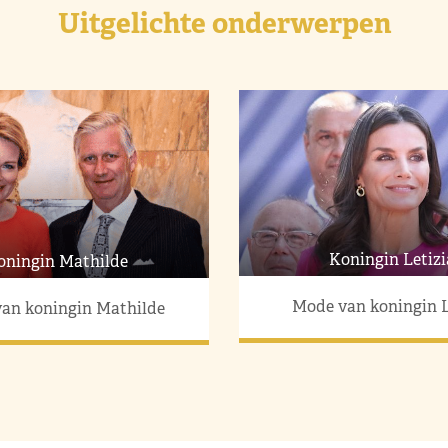
Uitgelichte onderwerpen
Koningin Letizi
oningin Mathilde
Mode van koningin L
an koningin Mathilde