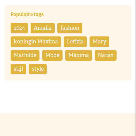
Populaire tags
2024
Amalia
fashion
koningin Máxima
Letizia
Mary
Mathilde
Mode
Máxima
Natan
stijl
style