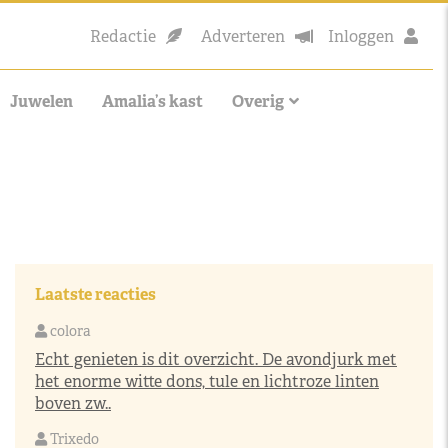
Redactie
Adverteren
Inloggen
Juwelen
Amalia’s kast
Overig
Laatste reacties
colora
Echt genieten is dit overzicht. De avondjurk met
het enorme witte dons, tule en lichtroze linten
boven zw..
Trixedo