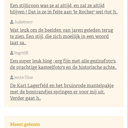
Een stijlicoon was ze al altijd, en zal ze altijd
blijven ! Dat is ze in feite aan 'le Rocher' wel (tot h..
Juliette07
Wat leuk om de beelden van jaren geleden terug
te zien. Een stijl, die zich moeilijk in een woord
laat sa..
IngridK
Een super leuk blog ; erg fijn met alle gezinsfoto's,
de prachtige kasteelfoto's en de historische achte..
lente-Tine
De Karl Lagerfeld en het bruinrode mantelpakje
met de bontrandjes springen er voor mij uit.
Verder gaat h..
Meest gelezen