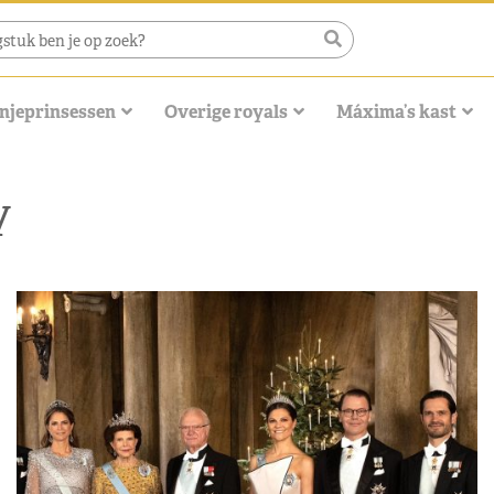
njeprinsessen
Overige royals
Máxima’s kast
y