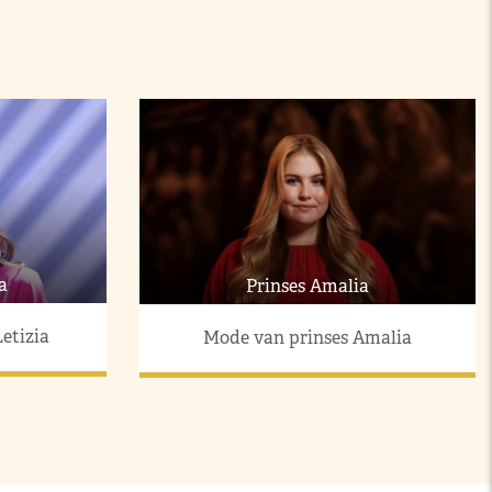
a
Prinses Amalia
etizia
Mode van prinses Amalia