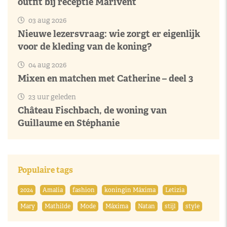
outfit bij receptie Marivent
03 aug 2026
Nieuwe lezersvraag: wie zorgt er eigenlijk
voor de kleding van de koning?
04 aug 2026
Mixen en matchen met Catherine – deel 3
23 uur geleden
Château Fischbach, de woning van
Guillaume en Stéphanie
Populaire tags
2024
Amalia
fashion
koningin Máxima
Letizia
Mary
Mathilde
Mode
Máxima
Natan
stijl
style