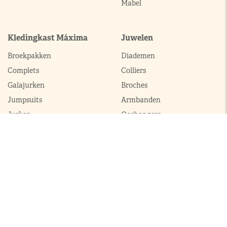
Mabel
Kledingkast Máxima
Juwelen
Broekpakken
Diademen
Complets
Colliers
Galajurken
Broches
Jumpsuits
Armbanden
Jurken
Oorhangers
Mantels
Parures
Sets met broek
Sets met rok