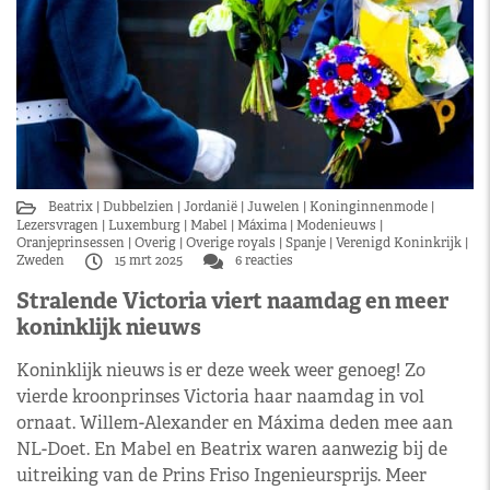
Beatrix
Dubbelzien
Jordanië
Juwelen
Koninginnenmode
Lezersvragen
Luxemburg
Mabel
Máxima
Modenieuws
Oranjeprinsessen
Overig
Overige royals
Spanje
Verenigd Koninkrijk
Zweden
15 mrt 2025
6 reacties
Stralende Victoria viert naamdag en meer
koninklijk nieuws
Koninklijk nieuws is er deze week weer genoeg! Zo
vierde kroonprinses Victoria haar naamdag in vol
ornaat. Willem-Alexander en Máxima deden mee aan
NL-Doet. En Mabel en Beatrix waren aanwezig bij de
uitreiking van de Prins Friso Ingenieursprijs. Meer