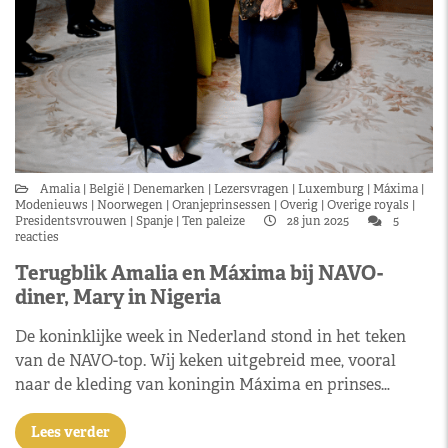
Amalia
België
Denemarken
Lezersvragen
Luxemburg
Máxima
Modenieuws
Noorwegen
Oranjeprinsessen
Overig
Overige royals
Presidentsvrouwen
Spanje
Ten paleize
28 jun 2025
5
reacties
Terugblik Amalia en Máxima bij NAVO-
diner, Mary in Nigeria
De koninklijke week in Nederland stond in het teken
van de NAVO-top. Wij keken uitgebreid mee, vooral
naar de kleding van koningin Máxima en prinses…
Lees verder