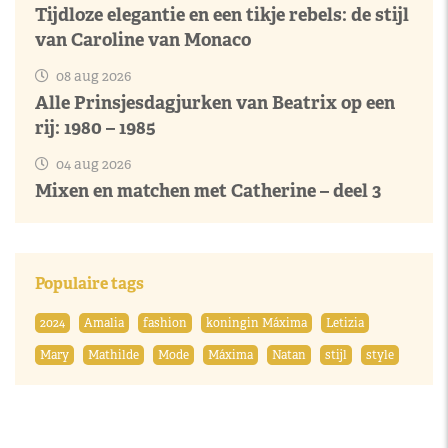
Tijdloze elegantie en een tikje rebels: de stijl
van Caroline van Monaco
08 aug 2026
Alle Prinsjesdagjurken van Beatrix op een
rij: 1980 – 1985
04 aug 2026
Mixen en matchen met Catherine – deel 3
Populaire tags
2024
Amalia
fashion
koningin Máxima
Letizia
Mary
Mathilde
Mode
Máxima
Natan
stijl
style