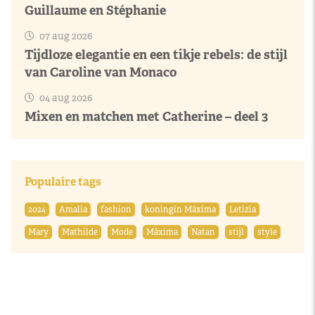
Guillaume en Stéphanie
07 aug 2026
Tijdloze elegantie en een tikje rebels: de stijl
van Caroline van Monaco
04 aug 2026
Mixen en matchen met Catherine – deel 3
Populaire tags
2024
Amalia
fashion
koningin Máxima
Letizia
Mary
Mathilde
Mode
Máxima
Natan
stijl
style