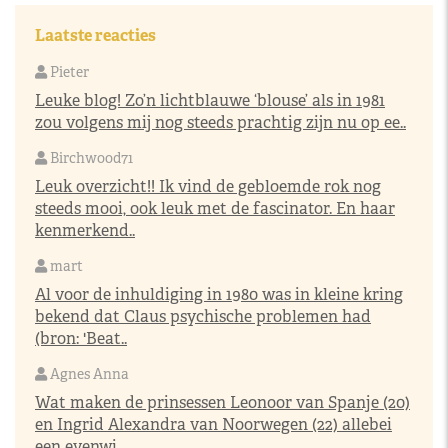
Laatste reacties
Pieter
Leuke blog! Zo’n lichtblauwe ‘blouse’ als in 1981
zou volgens mij nog steeds prachtig zijn nu op ee..
Birchwood71
Leuk overzicht!! Ik vind de gebloemde rok nog
steeds mooi, ook leuk met de fascinator. En haar
kenmerkend..
mart
Al voor de inhuldiging in 1980 was in kleine kring
bekend dat Claus psychische problemen had
(bron: 'Beat..
Agnes Anna
Wat maken de prinsessen Leonoor van Spanje (20)
en Ingrid Alexandra van Noorwegen (22) allebei
een evenwi..