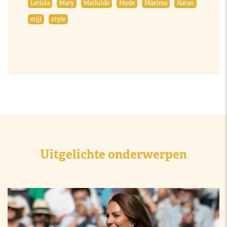
Letizia
Mary
Mathilde
Mode
Máxima
Natan
stijl
style
Uitgelichte onderwerpen