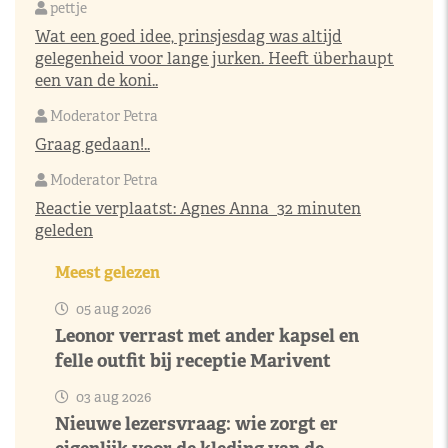
pettje
Wat een goed idee, prinsjesdag was altijd
gelegenheid voor lange jurken. Heeft überhaupt
een van de koni..
Moderator Petra
Graag gedaan!..
Moderator Petra
Reactie verplaatst:
Agnes Anna
32 minuten
geleden
Meest gelezen
05 aug 2026
Leonor verrast met ander kapsel en
felle outfit bij receptie Marivent
03 aug 2026
Nieuwe lezersvraag: wie zorgt er