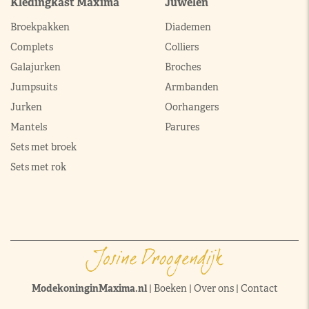
Kledingkast Máxima
Juwelen
Broekpakken
Diademen
Complets
Colliers
Galajurken
Broches
Jumpsuits
Armbanden
Jurken
Oorhangers
Mantels
Parures
Sets met broek
Sets met rok
ModekoninginMaxima.nl
|
Boeken
|
Over ons
|
Contact