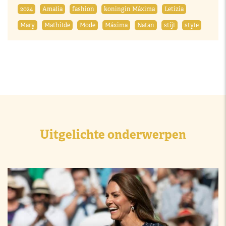
2024
Amalia
fashion
koningin Máxima
Letizia
Mary
Mathilde
Mode
Máxima
Natan
stijl
style
Uitgelichte onderwerpen