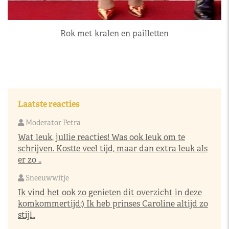
Rok met kralen en pailletten
Laatste reacties
Moderator Petra
Wat leuk, jullie reacties! Was ook leuk om te
schrijven. Kostte veel tijd, maar dan extra leuk als
er zo ..
Sneeuwwitje
Ik vind het ook zo genieten dit overzicht in deze
komkommertijd:) Ik heb prinses Caroline altijd zo
stijl..