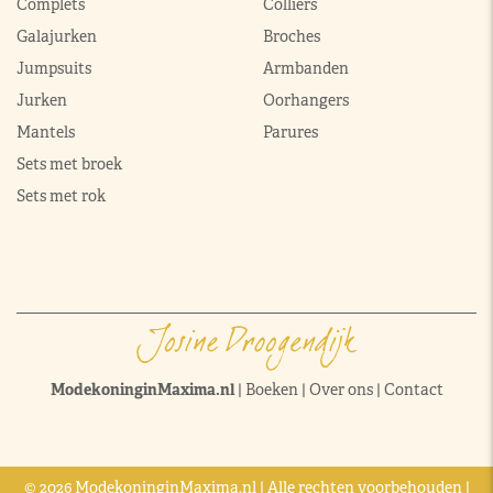
Complets
Colliers
Galajurken
Broches
Jumpsuits
Armbanden
Jurken
Oorhangers
Mantels
Parures
Sets met broek
Sets met rok
ModekoninginMaxima.nl
|
Boeken
|
Over ons
|
Contact
© 2026 ModekoninginMaxima.nl | Alle rechten voorbehouden |