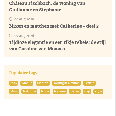
Château Fischbach, de woning van
Guillaume en Stéphanie
04 aug 2026
Mixen en matchen met Catherine – deel 3
07 aug 2026
Tijdloze elegantie en een tikje rebels: de stijl
van Caroline van Monaco
Populaire tags
2024
Amalia
fashion
koningin Máxima
Letizia
Mary
Mathilde
Mode
Máxima
Natan
stijl
style