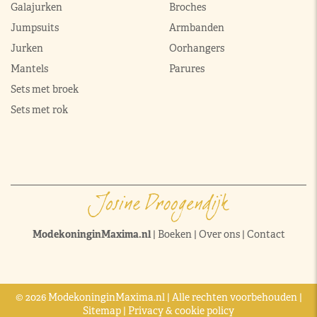
Galajurken
Broches
Jumpsuits
Armbanden
Jurken
Oorhangers
Mantels
Parures
Sets met broek
Sets met rok
ModekoninginMaxima.nl
|
Boeken
|
Over ons
|
Contact
© 2026 ModekoninginMaxima.nl | Alle rechten voorbehouden |
Sitemap
|
Privacy & cookie policy