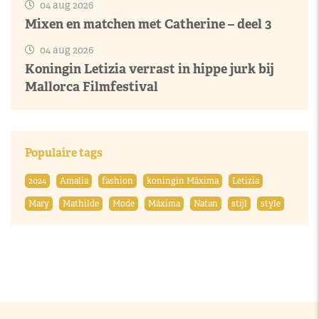
04 aug 2026
Mixen en matchen met Catherine – deel 3
04 aug 2026
Koningin Letizia verrast in hippe jurk bij
Mallorca Filmfestival
Populaire tags
2024
Amalia
fashion
koningin Máxima
Letizia
Mary
Mathilde
Mode
Máxima
Natan
stijl
style