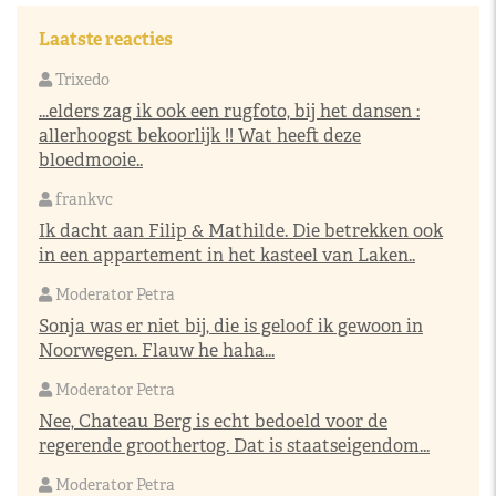
Laatste reacties
Trixedo
...elders zag ik ook een rugfoto, bij het dansen :
allerhoogst bekoorlijk !! Wat heeft deze
bloedmooie..
frankvc
Ik dacht aan Filip & Mathilde. Die betrekken ook
in een appartement in het kasteel van Laken..
Moderator Petra
Sonja was er niet bij, die is geloof ik gewoon in
Noorwegen. Flauw he haha...
Moderator Petra
Nee, Chateau Berg is echt bedoeld voor de
regerende groothertog. Dat is staatseigendom...
Moderator Petra