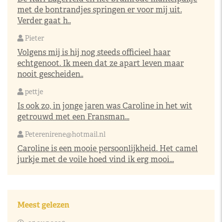
met de bontrandjes springen er voor mij uit.
Verder gaat h..
Pieter
Volgens mij is hij nog steeds officieel haar
echtgenoot. Ik meen dat ze apart leven maar
nooit gescheiden..
pettje
Is ook zo, in jonge jaren was Caroline in het wit
getrouwd met een Fransman...
Peterenirene@hotmail.nl
Caroline is een mooie persoonlijkheid. Het camel
jurkje met de voile hoed vind ik erg mooi...
Meest gelezen