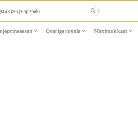
njeprinsessen
Overige royals
Máxima’s kast