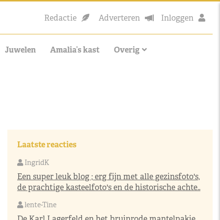
Redactie
Adverteren
Inloggen
Juwelen
Amalia’s kast
Overig
Laatste reacties
IngridK
Een super leuk blog ; erg fijn met alle gezinsfoto's,
de prachtige kasteelfoto's en de historische achte..
lente-Tine
De Karl Lagerfeld en het bruinrode mantelpakje