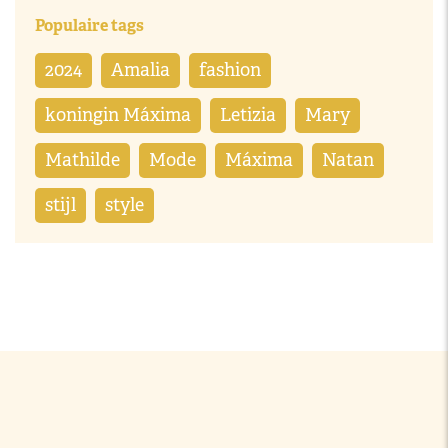
Populaire tags
2024
Amalia
fashion
koningin Máxima
Letizia
Mary
Mathilde
Mode
Máxima
Natan
stijl
style