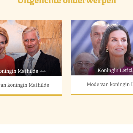
Uitgelichte onderwerpen
Koningin Letizi
oningin Mathilde
Mode van koningin L
an koningin Mathilde