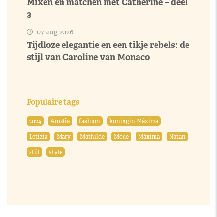
Mixen en matchen met Catherine – deel
3
07 aug 2026
Tijdloze elegantie en een tikje rebels: de
stijl van Caroline van Monaco
Populaire tags
2024
Amalia
fashion
koningin Máxima
Letizia
Mary
Mathilde
Mode
Máxima
Natan
stijl
style