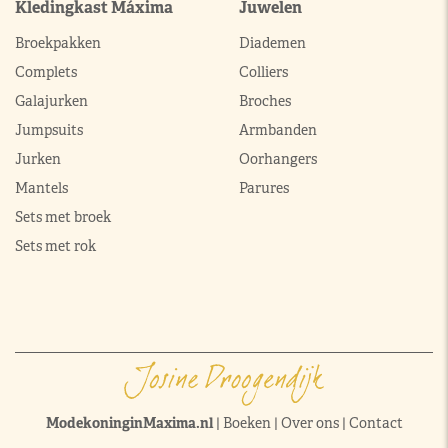
Kledingkast Máxima
Juwelen
Broekpakken
Diademen
Complets
Colliers
Galajurken
Broches
Jumpsuits
Armbanden
Jurken
Oorhangers
Mantels
Parures
Sets met broek
Sets met rok
ModekoninginMaxima.nl
|
Boeken
|
Over ons
|
Contact