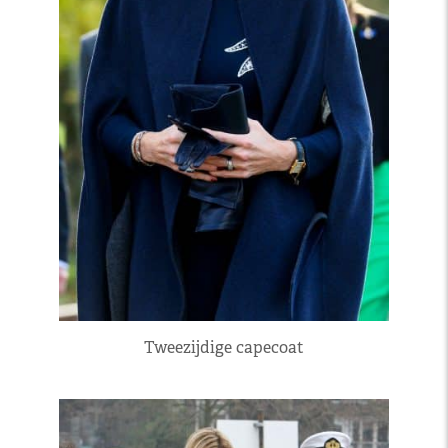
Tweezijdige capecoat