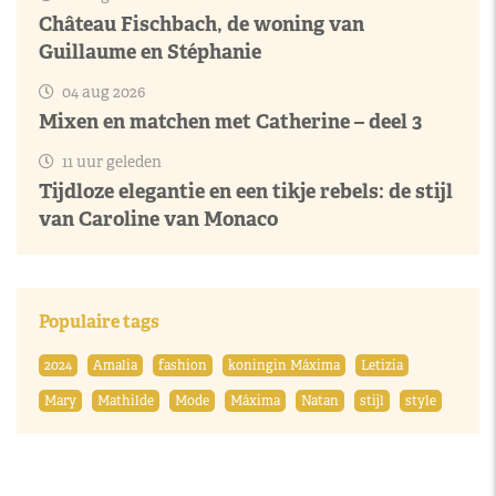
Château Fischbach, de woning van
Guillaume en Stéphanie
04 aug 2026
Mixen en matchen met Catherine – deel 3
11 uur geleden
Tijdloze elegantie en een tikje rebels: de stijl
van Caroline van Monaco
Populaire tags
2024
Amalia
fashion
koningin Máxima
Letizia
Mary
Mathilde
Mode
Máxima
Natan
stijl
style