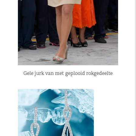
Gele jurk van met geplooid rokgedeelte