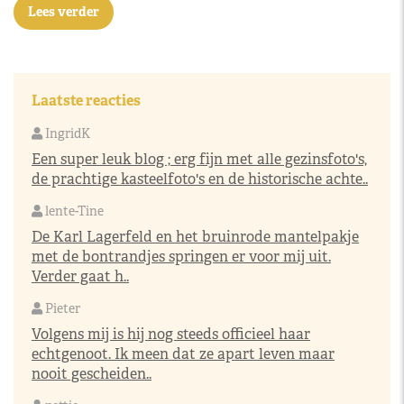
Lees verder
Laatste reacties
IngridK
Een super leuk blog ; erg fijn met alle gezinsfoto's,
de prachtige kasteelfoto's en de historische achte..
lente-Tine
De Karl Lagerfeld en het bruinrode mantelpakje
met de bontrandjes springen er voor mij uit.
Verder gaat h..
Pieter
Volgens mij is hij nog steeds officieel haar
echtgenoot. Ik meen dat ze apart leven maar
nooit gescheiden..