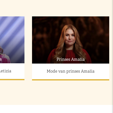
a
Prinses Amalia
etizia
Mode van prinses Amalia