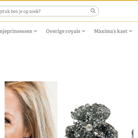
njeprinsessen
Overige royals
Máxima’s kast