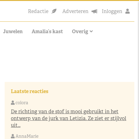
Redactie
Adverteren
Inloggen
Juwelen
Amalia’s kast
Overig
Laatste reacties
colora
De richting van de stof is mooi gebruikt in het
ontwerp van de jurk van Letizia. Ze ziet er stijlvol
uit...
AnnaMarie