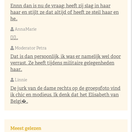
Ennn dan is nu de vraag: heeft zij slag in haar
haar en stijlt ze dat altijd of heeft ze steil haar en
he..
AnnaMarie
👌🏼..
Moderator Petra
Dat is dan persoonlijk, ik was er namelijk wel door
verrast. Ze heeft tijdens militaire gelegenheden
haar..
Linnie
De jurk van de dame rechts op de groepsfoto vind
ik chic en modieus. Ik denk dat het Elisabeth van
Belgi�..
Meest gelezen