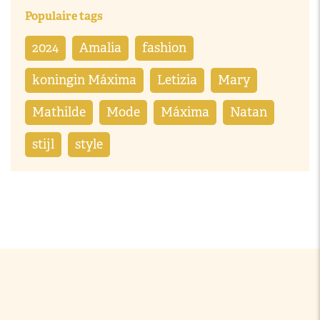
Populaire tags
2024
Amalia
fashion
koningin Máxima
Letizia
Mary
Mathilde
Mode
Máxima
Natan
stijl
style